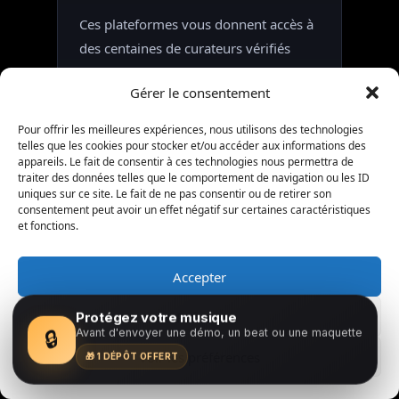
Ces plateformes vous donnent accès à
des centaines de curateurs vérifiés
sans chercher manuellement.
Gérer le consentement
PLATEFORME
SPÉCIFICITÉ
GARANTIE R
Pour offrir les meilleures expériences, nous utilisons des technologies
telles que les cookies pour stocker et/ou accéder aux informations des
appareils. Le fait de consentir à ces technologies nous permettra de
Feedzback
Curateurs
Retours garan
traiter des données telles que le comportement de navigation ou les ID
francophones,
uniques sur ce site. Le fait de ne pas consentir ou de retirer son
consentement peut avoir un effet négatif sur certaines caractéristiques
retours
et fonctions.
qualitatifs
Accepter
Groover
Réponse
7 jours garanti
garantie sous 7
Refuser
Protégez votre musique
🔒
Avant d'envoyer une démo, un beat ou une maquette
jours ou
Voir les préférences
🎁 1 DÉPÔT OFFERT
remboursement