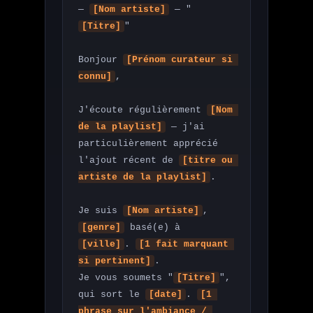
— 
[Nom artiste]
 — "
[Titre]
"

Bonjour 
[Prénom curateur si 
connu]
,

J'écoute régulièrement 
[Nom 
de la playlist]
 — j'ai 
particulièrement apprécié 
l'ajout récent de 
[titre ou 
artiste de la playlist]
.

Je suis 
[Nom artiste]
, 
[genre]
 basé(e) à 
[ville]
. 
[1 fait marquant 
si pertinent]
.

Je vous soumets "
[Titre]
", 
qui sort le 
[date]
. 
[1 
phrase sur l'ambiance / 