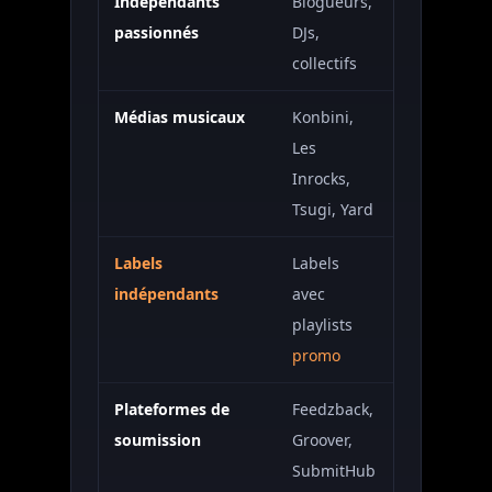
Indépendants
Blogueurs,
Accessible
passionnés
DJs,
collectifs
Médias musicaux
Konbini,
Modérée
Les
Inrocks,
Tsugi, Yard
Labels
Labels
Modérée
indépendants
avec
playlists
promo
Plateformes de
Feedzback,
Très accessib
soumission
Groover,
SubmitHub