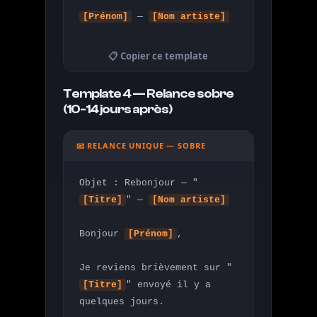
[Prénom]
 — 
[Nom artiste]
📋 Copier ce template
Template 4 — Relance sobre
(10-14 jours après)
📧 RELANCE UNIQUE — SOBRE
Objet : Rebonjour — "
[Titre]
" — 
[Nom artiste]
Bonjour 
[Prénom]
,

Je reviens brièvement sur "
[Titre]
" envoyé il y a 
quelques jours.
