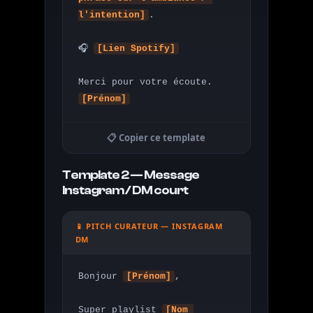
l'intention]
.

🎧 
[Lien Spotify]
[Prénom]
📋 Copier ce template
Template 2 — Message
Instagram / DM court
📱 PITCH CURATEUR — INSTAGRAM
DM
Bonjour 
[Prénom]
,

Super playlist 
[Nom 