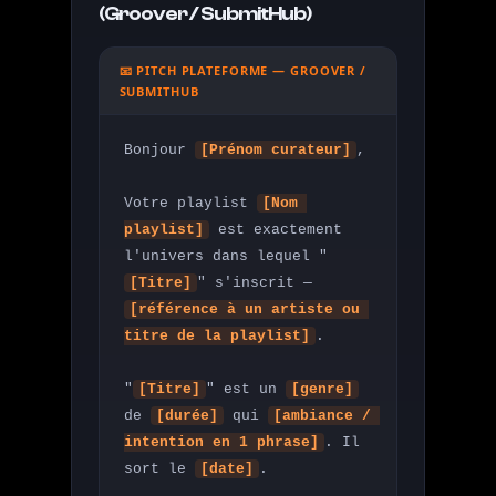
(Groover / SubmitHub)
📧 PITCH PLATEFORME — GROOVER /
SUBMITHUB
Bonjour 
[Prénom curateur]
,

Votre playlist 
[Nom 
playlist]
 est exactement 
l'univers dans lequel "
[Titre]
" s'inscrit — 
[référence à un artiste ou 
titre de la playlist]
.

"
[Titre]
" est un 
[genre]
de 
[durée]
 qui 
[ambiance / 
intention en 1 phrase]
. Il 
sort le 
[date]
.
