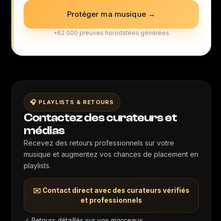
Protéger ma musique →
+62 000 preuves horodatées générées
🎧 PLAYLISTS & RETOURS
Contactez des curateurs et
médias
Recevez des retours professionnels sur votre
musique et augmentez vos chances de placement en
playlists.
✉️ Contact direct avec des curateurs vérifiés
et professionnels
✓ Retours détaillés sur vos morceaux