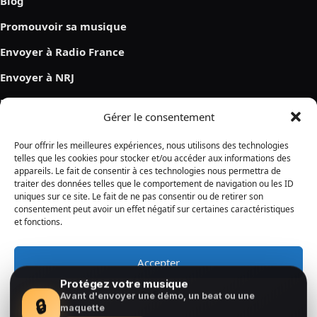
Blog
Promouvoir sa musique
Envoyer à Radio France
Envoyer à NRJ
Envoyer à Skyrock
Gérer le consentement
Pour offrir les meilleures expériences, nous utilisons des technologies
Contacter les curateurs
telles que les cookies pour stocker et/ou accéder aux informations des
appareils. Le fait de consentir à ces technologies nous permettra de
Identifiez les bons curateurs, envoyez vos titres de manière
traiter des données telles que le comportement de navigation ou les ID
ciblée et obtenez des retours qualifiés avant diffusion.
uniques sur ce site. Le fait de ne pas consentir ou de retirer son
consentement peut avoir un effet négatif sur certaines caractéristiques
et fonctions.
Feedzback →
Recommandé avant pitching playlists et démarches éditoriales.
Accepter
Protégez votre musique
Refuser
Avant d'envoyer une démo, un beat ou une
🔒
maquette
©
Beathoven. Tous droits réservés.