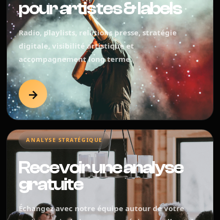
pour artistes & labels
Radio, playlists, relations presse, stratégie
digitale, visibilité artistique et
accompagnement long terme.
→
ANALYSE STRATÉGIQUE
Recevoir une analyse
gratuite
Échangez avec notre équipe autour de votre