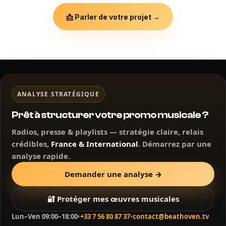
📩 Parler de votre projet →
ANALYSE STRATÉGIQUE
Prêt à structurer votre promo musicale ?
Radios, presse & playlists — stratégie claire, relais
crédibles,
France & International
. Démarrez par une
analyse rapide.
Demander une analyse →
🔐 Protéger mes œuvres musicales
Lun–Ven 09:00–18:00
•
+33 7 56 80 87 37
•
contact@beathoven.tv