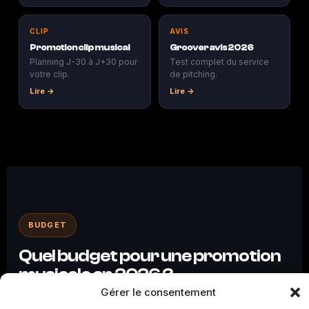
CLIP
AVIS
Promotion clip musical
Groover avis 2026
Planning J-30 à J+30 pour
Test complet du service
votre clip.
de pitching.
Lire →
Lire →
BUDGET
Quel budget pour une promotion
musicale en 2026 ?
Gérer le consentement
Le budget d'une
promotion musicale
varie