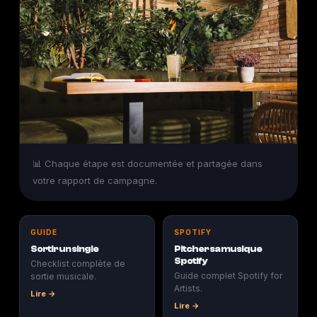
📊 Chaque étape est documentée et partagée dans
votre rapport de campagne.
GUIDE
SPOTIFY
Sortir un single
Pitcher sa musique
Spotify
Checklist complète de
Guide complet Spotify for
sortie musicale.
Artists.
Lire →
Lire →