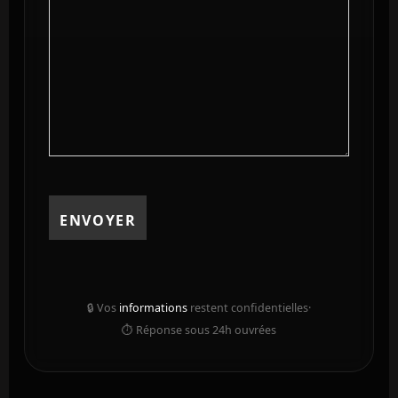
🔒 Vos
informations
restent confidentielles
·
⏱️ Réponse sous 24h ouvrées