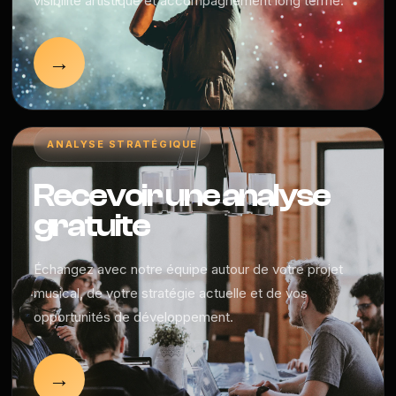
visibilité artistique et accompagnement long terme.
→
ANALYSE STRATÉGIQUE
Recevoir une analyse
gratuite
Échangez avec notre équipe autour de votre projet
musical, de votre stratégie actuelle et de vos
opportunités de développement.
→