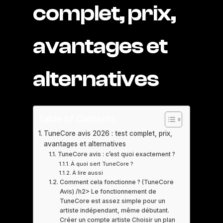
complet, prix,
avantages et
alternatives
Table of Contents
TuneCore avis 2026 : test complet, prix,
avantages et alternatives
TuneCore avis : c’est quoi exactement ?
À quoi sert TuneCore ?
À lire aussi
Comment cela fonctionne ? (TuneCore
Avis) /h2> Le fonctionnement de
TuneCore est assez simple pour un
artiste indépendant, même débutant.
Créer un compte artiste Choisir un plan