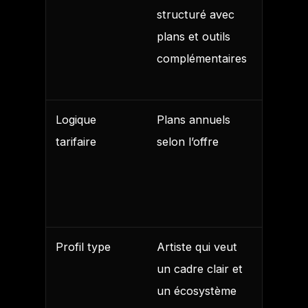
structuré avec
populai
plans et outils
pour le
complémentaires
sorties
fréquen
Logique
Plans annuels
Abonne
tarifaire
selon l’offre
annuel
souven
appréci
pour l’il
Profil type
Artiste qui veut
Artiste 
un cadre clair et
veut sor
un écosystème
souvent