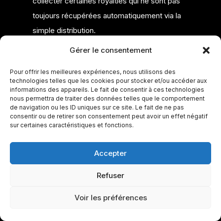
collecter certaines royalties qui ne sont pas
toujours récupérées automatiquement via la
simple distribution.
Gérer le consentement
C’est un sujet plus technique, mais important
Pour offrir les meilleures expériences, nous utilisons des
si vous voulez structurer sérieusement vos
technologies telles que les cookies pour stocker et/ou accéder aux
revenus musicaux. Pour aller plus loin :
droit
informations des appareils. Le fait de consentir à ces technologies
nous permettra de traiter des données telles que le comportement
d’auteur musique
.
de navigation ou les ID uniques sur ce site. Le fait de ne pas
consentir ou de retirer son consentement peut avoir un effet négatif
sur certaines caractéristiques et fonctions.
Avant de distribuer
Accepter
sa musique :
Refuser
protéger ses droits
1 dépôt offert
🎁
Voir les préférences
sans carte bancaire
Avant d’envoyer un morceau chez un