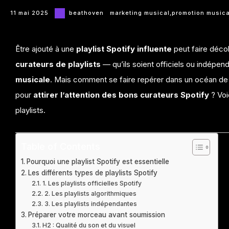
11 mai 2025
beathoven
marketing musical
,
promotion musica
Être ajouté à une
playlist
Spotify influente
peut faire décol
curateurs de playlists
— qu’ils soient officiels ou indépen
musicale
. Mais comment se faire repérer dans un océan de n
pour
attirer l’attention des bons curateurs Spotify
? Voi
playlists.
Table of Contents
Pourquoi une playlist Spotify est essentielle
Les différents types de playlists Spotify
1. Les playlists officielles Spotify
2. Les playlists algorithmiques
3. Les playlists indépendantes
Préparer votre morceau avant soumission
H2 : Qualité du son et du visuel