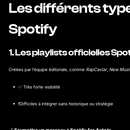
Les différents type
Spotify
1. Les playlists officielles Spo
Créées par l’équipe éditoriale, comme
RapCaviar
,
New Music
✅ Très forte visibilité
❗️Difficiles à intégrer sans historique ou stratégie
🔗
Soumettre un morceau à Spotify for Artists