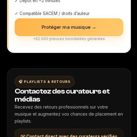
✓ Dépôt en ~2 minutes
✓ Compatible SACEM / droits d’auteur
Protéger ma musique →
+62 000 preuves horodatées générées
🎧 PLAYLISTS & RETOURS
Contactez des curateurs et
médias
Recevez des retours professionnels sur votre
musique et augmentez vos chances de placement en
playlists.
✉️ Contact direct avec des curateurs vérifiés