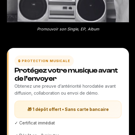
Promouvoir son Single, EP, Album
🔒 PROTECTION MUSICALE
Protégez votre musique avant
de l’envoyer
Obtenez une preuve d’antériorité horodatée avant
diffusion, collaboration ou envoi de démo.
🎁 1 dépôt offert • Sans carte bancaire
✓ Certificat immédiat