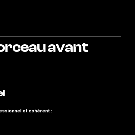
orceau avant
el
essionnel et cohérent
: