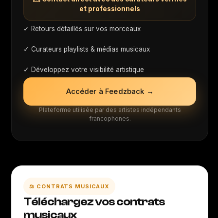
et professionnels
✓ Retours détaillés sur vos morceaux
✓ Curateurs playlists & médias musicaux
✓ Développez votre visibilité artistique
Accéder à Feedzback →
Plateforme utilisée par des artistes indépendants
francophones.
⚖️ CONTRATS MUSICAUX
Téléchargez vos contrats
musicaux