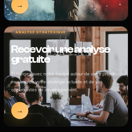
→
ANALYSE STRATÉGIQUE
Recevoir une analyse
gratuite
Échangez avec notre équipe autour de votre projet
musical, de votre stratégie actuelle et de vos
opportunités de développement.
→