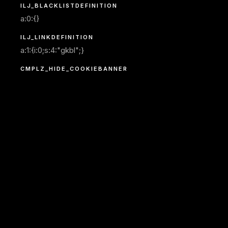
ILJ_BLACKLISTDEFINITION
a:0:{}
ILJ_LINKDEFINITION
a:1:{i:0;s:4:"gkbl";}
CMPLZ_HIDE_COOKIEBANNER