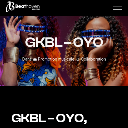
GKBL – OYO
Dans
💼 Promotion musicale
,
🤝 Collaboration
GKBL – OYO,