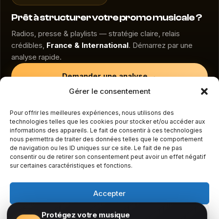
Prêt à structurer votre promo musicale ?
Radios, presse & playlists — stratégie claire, relais
crédibles,
France & International
. Démarrez par une
analyse rapide.
Demander une analyse →
Gérer le consentement
🔐 Protéger mes œuvres musicales
Pour offrir les meilleures expériences, nous utilisons des
technologies telles que les cookies pour stocker et/ou accéder aux
Lun–Ven 09:00–18:00
•
+33 7 56 80 87 37
•
informations des appareils. Le fait de consentir à ces technologies
contact@beathoven.tv
nous permettra de traiter des données telles que le comportement
de navigation ou les ID uniques sur ce site. Le fait de ne pas
consentir ou de retirer son consentement peut avoir un effet négatif
sur certaines caractéristiques et fonctions.
Accepter
Beathoven
Protégez votre musique
Refuser