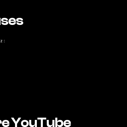
uses
z :
ire YouTube