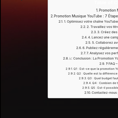
Table of C
Promotion
Promotion Musique YouTube : 7 Étapes
1. Optimisez votre chaîne YouTub
2. Travaillez vos tit
3. Créez des
4. Lancez une cam
5. Collaborez a
6. Publiez régulièrem
7. Analysez vos pe
📈 Conclusion : La Promotion Y
❓ FAQ 
Q1 : Est-ce que la promotion 
Q2 : Quelle est la différenc
Q3 : Quel budget faut
Q4 : Combien de te
Q5 : Est-il possib
Contactez-nous 