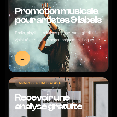
Promotion musicale
pour artistes & labels
Radio, playlists, relations presse, stratégie digitale,
visibilité artistique et accompagnement long terme.
→
ANALYSE STRATÉGIQUE
Recevoir une
analyse gratuite