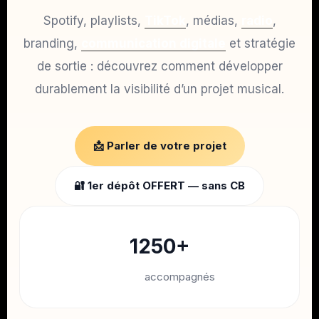
Spotify, playlists,
TikTok
, médias,
radio
,
branding,
communication digitale
et stratégie
de sortie : découvrez comment développer
durablement la visibilité d’un projet musical.
📩 Parler de votre projet
🔐 1er dépôt OFFERT — sans CB
1250+
Artistes
accompagnés