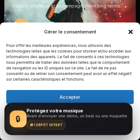
visibilité artistique et accompagnement long terme.
→
Gérer le consentement
Pour offrir les meilleures expériences, nous utilisons des
technologies telles que les cookies pour stocker et/ou accéder aux
informations des appareils. Le fait de consentir à ces technologies
ANALYSE STRATÉGIQUE
nous permettra de traiter des données telles que le comportement
de navigation ou les ID uniques sur ce site. Le fait de ne pas
Recevoir une analyse
consentir ou de retirer son consentement peut avoir un effet négatif
sur certaines caractéristiques et fonctions.
gratuite
Accepter
Échangez avec notre équipe autour de votre projet
musical, de votre stratégie actuelle et de vos
Protégez votre musique
Refuser
Avant d'envoyer une démo, un beat ou une maquette
🔒
opportunités de développement.
Voir les préférences
🎁 1 DÉPÔT OFFERT
→