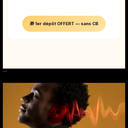
paternité de vos titres.
🎁 1er dépôt OFFERT — sans CB
```