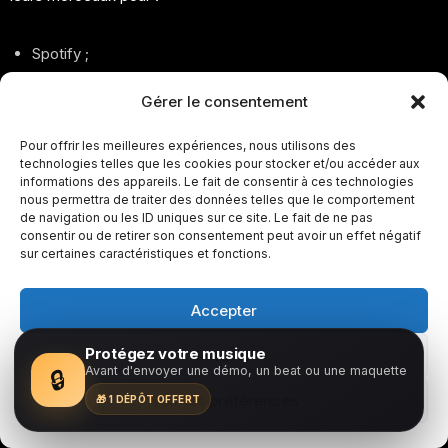
Spotify ;
YouTube
;
Gérer le consentement
TikTok ;
Pour offrir les meilleures expériences, nous utilisons des
technologies telles que les cookies pour stocker et/ou accéder aux
Apple Music ;
informations des appareils. Le fait de consentir à ces technologies
nous permettra de traiter des données telles que le comportement
SoundCloud.
de navigation ou les ID uniques sur ce site. Le fait de ne pas
consentir ou de retirer son consentement peut avoir un effet négatif
sur certaines caractéristiques et fonctions.
Le home studio moderne est devenu un véritable outil de
Accepter
développement artistique
et de visibilité.
Protégez votre musique
Refuser
Avant d'envoyer une démo, un beat ou une maquette
🔒
Les artistes indépendants travaillent désormais :
Voir les préférences
🎁 1 DÉPÔT OFFERT