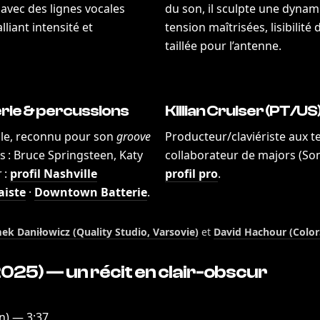
 avec des lignes vocales
du son, il sculpte une dynam
iant intensité et
tension maîtrisées, lisibilité
taillée pour l’antenne.
rie & percussions
Killian Cruiser (PT/US
le, reconnu pour son
groove
Producteur/claviériste aux t
s : Bruce Springsteen, Katy
collaborateur de majors (Sony
 :
profil Nashville
profil pro
.
aiste
·
Downtown Batterie
.
ek Daniłowicz (Quality Studio, Varsovie)
et
David Hachour (Color
025) — un récit en clair-obscur
n) — 3:37