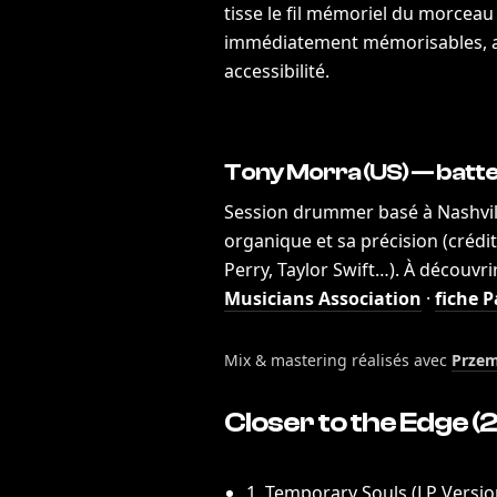
tisse le fil mémoriel du morceau
immédiatement mémorisables, all
accessibilité.
Tony Morra (US) — batte
Session drummer basé à Nashvil
organique et sa précision (crédit
Perry, Taylor Swift…). À découvrir
Musicians Association
·
fiche P
Mix & mastering réalisés avec
Przem
Closer to the Edge
(2
1. Temporary Souls (LP Versio