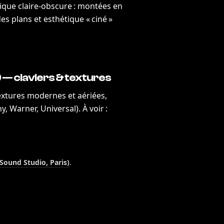
ique claire-obscure : montées en
 des plans et esthétique « ciné »
) — claviers & textures
extures modernes et aériées,
, Warner, Universal). À voir :
Sound Studio, Paris)
.