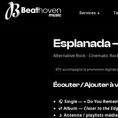
Services ↓
Ta
Esplanada 
Alternative Rock · Cinematic Rock
BTV accompagne la promotion digitale (RP
Écouter / Ajouter à v
🎧
Single — « Do You Remem
💿
Album —
Closer to the Ed
📡
Antenne / playlists média