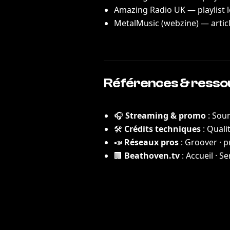
Amazing Radio UK — playlist 
MetalMusic (webzine) — artic
Références & resso
🎧
Streaming & promo
:
Soun
🛠️
Crédits techniques
:
Qualit
📣
Réseaux pros
:
Groover · p
🏢
Beathoven.tv
:
Accueil
·
Se