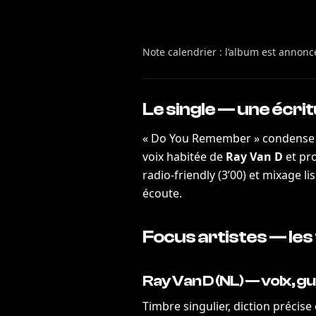
Note calendrier : l’album est annon
Le single — une écr
« Do You Remember » condense l
voix habitée de
Ray Van D
et pro
radio-friendly (3’00) et mixage l
écoute.
Focus artistes — les
Ray Van D (NL) — voix, g
Timbre singulier, diction précise