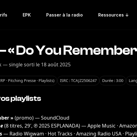
rifs
EPK
Passer à la radio
Ressources ↓
— « Do You Remember
 — single sorti le 18 août 2025
 · Pitching Presse · Playlists)
ISRC : TCAJZ2506247
Durée : 3:00
Lang
os playlists
ber »
(promo) —
SoundCloud
ge
(8 titres, 29′, ℗ 2025 ESPLANADA) —
Apple Music
·
Amazon
s
—
Radio Wigwam · Hot Tracks
·
Amazing Radio USA · Playli