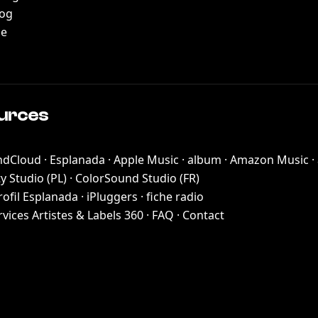
log
le
urces
dCloud · Esplanada
·
Apple Music · album
·
Amazon Music ·
y Studio (PL)
·
ColorSound Studio (FR)
rofil Esplanada
·
iPluggers · fiche radio
rvices Artistes & Labels 360
·
FAQ
·
Contact