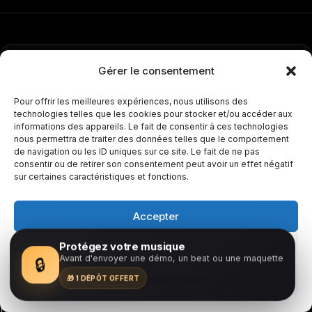
Beathoven
Gérer le consentement
Agence de promotion musicale
pour artistes, managers
Pour offrir les meilleures expériences, nous utilisons des
technologies telles que les cookies pour stocker et/ou accéder aux
et labels : radio, RP, playlists & marketing. Méthode
informations des appareils. Le fait de consentir à ces technologies
structurée, recommandations actionnables,
sans
nous permettra de traiter des données telles que le comportement
survente
.
de navigation ou les ID uniques sur ce site. Le fait de ne pas
consentir ou de retirer son consentement peut avoir un effet négatif
sur certaines caractéristiques et fonctions.
Relais crédibles
Plan d'action clair
France & International
Accepter
Voir les services
Lire le blog
Contact
•
•
Protégez votre musique
Refuser
Avant d'envoyer une démo, un beat ou une maquette
🔒
Voir les préférences
🎁 1 DÉPÔT OFFERT
Démarrer
Demander une analyse