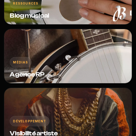
RESSOURCES
Blog musical
MÉDIAS
Agence RP
DÉVELOPPEMENT
Visibilité artiste