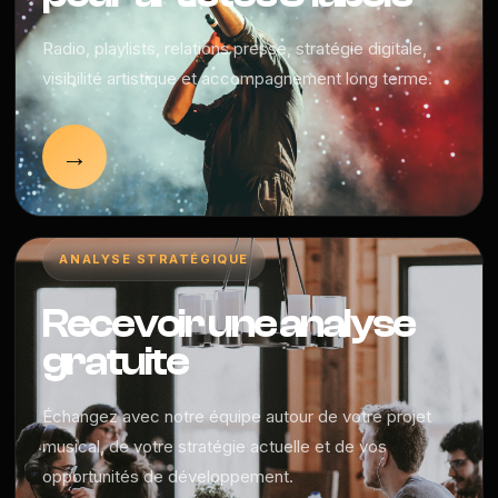
Radio, playlists, relations presse, stratégie digitale,
visibilité artistique et accompagnement long terme.
→
ANALYSE STRATÉGIQUE
Recevoir une analyse
gratuite
Échangez avec notre équipe autour de votre projet
musical, de votre stratégie actuelle et de vos
opportunités de développement.