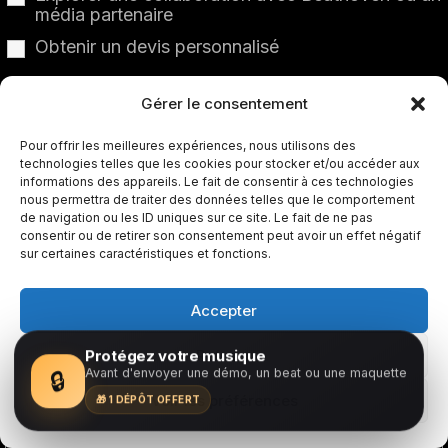
média partenaire
Obtenir un devis personnalisé
Gérer le consentement
Décrivez brièvement votre projet (optionnel,
mais conseillé 🎶)
Pour offrir les meilleures expériences, nous utilisons des
technologies telles que les cookies pour stocker et/ou accéder aux
👉 Exemple : style musical, sortie prévue, besoin
informations des appareils. Le fait de consentir à ces technologies
nous permettra de traiter des données telles que le comportement
spécifique (radio, playlist, presse, label, booking)...
de navigation ou les ID uniques sur ce site. Le fait de ne pas
consentir ou de retirer son consentement peut avoir un effet négatif
sur certaines caractéristiques et fonctions.
Accepter
Refuser
Protégez votre musique
Avant d'envoyer une démo, un beat ou une maquette
🔒
Voir les préférences
🎁 1 DÉPÔT OFFERT