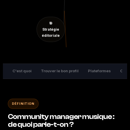
🎯
Stratégie
éditoriale
C'est quoi
Trouver le bon profil
Plateformes
Ce qu
DÉFINITION
Community manager musique :
de quoi parle-t-on ?