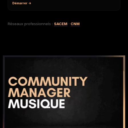
Démarrer →
Réseaux professionnels :
SACEM
·
CNM