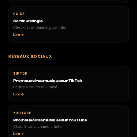
GUIDE
Sortir un single
Checklist et planning complet.
Lire →
RÉSEAUX SOCIAUX
TIKTOK
Promouvoir sa musique sur TikTok
Formats courts et viralité.
Lire →
YOUTUBE
Promouvoir sa musique sur YouTube
Clips, Shorts, chaîne artiste.
Lire →